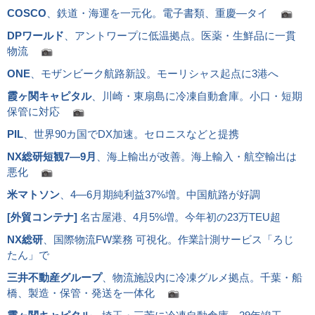
COSCO
、鉄道・海運を一元化。電子書類、重慶―タイ
DPワールド
、アントワープに低温拠点。医薬・生鮮品に一貫
物流
ONE
、モザンビーク航路新設。モーリシャス起点に3港へ
霞ヶ関キャピタル
、川崎・東扇島に冷凍自動倉庫。小口・短期
保管に対応
PIL
、世界90カ国でDX加速。セロニスなどと提携
NX総研短観7―9月
、海上輸出が改善。海上輸入・航空輸出は
悪化
米マトソン
、4―6月期純利益37%増。中国航路が好調
[
外貿コンテナ
]
名古屋港、4月5%増。今年初の23万TEU超
NX総研
、国際物流FW業務 可視化。作業計測サービス「ろじ
たん」で
三井不動産グループ
、物流施設内に冷凍グルメ拠点。千葉・船
橋、製造・保管・発送を一体化