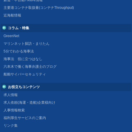
新造・中古船Fixture情報
主要港コンテナ取扱量(コンテナThroughput)
近海船情報
コラム・特集
GreenNet
マリンネット探訪・まりたん
5分でわかる海事法
海事法 役に立つはなし
六本木で働く海事弁護士のブログ
船舶サイバーセキュリティ
お役立ちコンテンツ
求人情報
求人依頼(海運・造船)企業様向け
人事情報検索
福利厚生サービスのご案内
リンク集