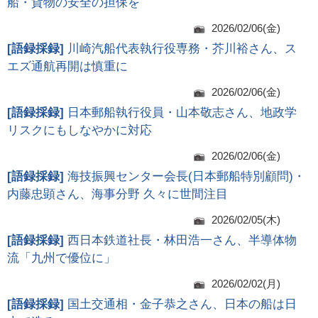
船・貨物の安全の担保を
2026/02/06(金)
[
語録採録
]
川崎汽船代表執行役専務・芥川裕さん、ス
エズ通航再開は慎重に
2026/02/06(金)
[
語録採録
]
日本郵船執行役員・山本敬志さん、地政学
リスクにもしなやかに対応
2026/02/06(金)
[
語録採録
]
海技振興センター会長(日本郵船特別顧問)・
内藤忠顕さん、海事分野 久々に世間注目
2026/02/05(木)
[
語録採録
]
西日本鉄道社長・林田浩一さん、半導体物
流「九州で優位に」
2026/02/02(月)
[
語録採録
]
国土交通相・金子恭之さん、日本の船は日