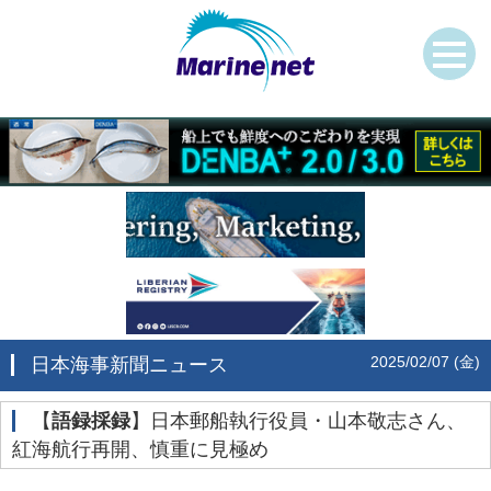
2025/02/07 (金)
日本海事新聞ニュース
‌【
語録採録
】日本郵船執行役員・山本敬志さん、
紅海航行再開、慎重に見極め