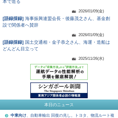
本で造る
2026/01/09(金)
[
語録採録
]
海事振興連盟会長・後藤茂之さん、基金創
設で関係者へ賛辞
2026/01/09(金)
[
語録採録
]
国土交通相・金子恭之さん、海運・造船は
どんどん目立って
2025/11/26(水)
本日のニュース
中東向け
、自動車輸出 回復の兆し。トヨタ、物流ルート複