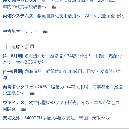
霞ヶ関キャピタル
、埼玉・三芳に冷凍自動倉庫。29年竣工、
庫内の就労環境改善へ
両備システムズ
、物流自動化技術活用へ。APTを完全子会社化
中古船マーケット
造船・舶用
[
4―6月期
]
名村造船所、経常益77%増104億円。円安・増産な
どで。大型BC6隻受注
[
4―6月期
]
内海造船、経常益3.2倍13億円。円安・改修船が寄
与
向島ドックフェス2026
、猛暑の中472人来場、海事都市・尾道
の工場見学
ヴァイナス
、次世代型CFDソフト販売。イスラエル企業と共
同開発
黄埔文沖
、6400TEU型最大4隻を受注。韓国・天敬から