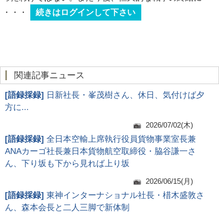
・・・
続きはログインして下さい
関連記事ニュース
[
語録採録
]
日新社長・峯茂樹さん、休日、気付けば夕
方に...
2026/07/02(木)
[
語録採録
]
全日本空輸上席執行役員貨物事業室長兼
ANAカーゴ社長兼日本貨物航空取締役・脇谷謙一さ
ん、下り坂も下から見れば上り坂
2026/06/15(月)
[
語録採録
]
東神インターナショナル社長・棤木盛敦さ
ん、森本会長と二人三脚で新体制