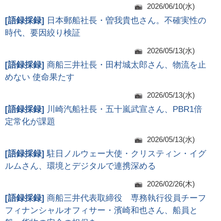
2026/06/10(水)
[
語録採録
]
日本郵船社長・曽我貴也さん。不確実性の
時代、要因絞り検証
2026/05/13(水)
[
語録採録
]
商船三井社長・田村城太郎さん、物流を止
めない 使命果たす
2026/05/13(水)
[
語録採録
]
川崎汽船社長・五十嵐武宣さん、PBR1倍
定常化が課題
2026/05/13(水)
[
語録採録
]
駐日ノルウェー大使・クリスティン・イグ
ルムさん、環境とデジタルで連携深める
2026/02/26(木)
[
語録採録
]
商船三井代表取締役 専務執行役員チーフ
フィナンシャルオフィサー・濱崎和也さん、船員と