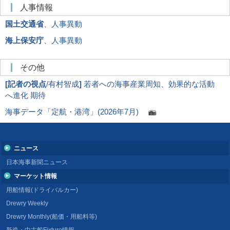
人事情報
国土交通省
、人事異動
海上保安庁
、人事異動
その他
[
記者の視点
/有村智成
]
若者への海事産業周知、効果的な活動
へ進化 期待
海事データ「定航・港湾」(2026年7月)
ニュース
日本海事新聞ニュース
マーケット情報
用船情報(ドライバルカー)
Drewry Weekly
Drewry Monthly(船価・用船料等)