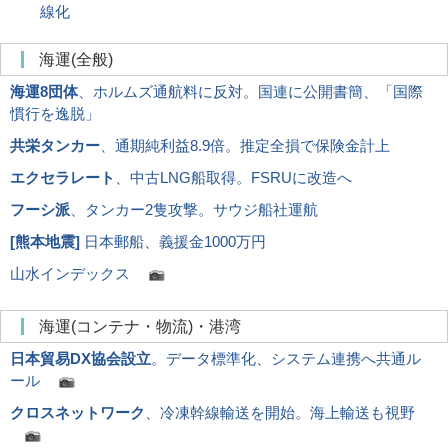
線化
海運(全般)
海運8団体
、ホルムズ通航料に反対。国連に公開書簡、「国際
慣行を逸脱」
共栄タンカー
、通期純利益8.9倍。推定全損で保険金計上
エクセラレート
、中古LNG船取得。FSRUに改造へ
フーシ派
、タンカー2隻攻撃。サウジ船社運航
[
熊本地震
]
日本郵船、義援金1000万円
山水インデックス
海運(コンテナ・物流)・港湾
日本貿易DX協会設立
。データ標準化、システム連携へ共通ル
ール
クロスネットワーク
、冷凍幹線輸送を開始。海上輸送も視野