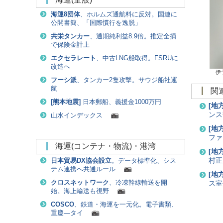
海運8団体
、ホルムズ通航料に反対。国連に
公開書簡、「国際慣行を逸脱」
共栄タンカー
、通期純利益8.9倍。推定全損
で保険金計上
エクセラレート
、中古LNG船取得。FSRUに
改造へ
伊
フーシ派
、タンカー2隻攻撃。サウジ船社運
航
[
熊本地震
]
日本郵船、義援金1000万円
[
地
ンス
山水インデックス
[
地
ファ
海運(コンテナ・物流)・港湾
[
地
村正
日本貿易DX協会設立
。データ標準化、シス
テム連携へ共通ルール
[
地
クロスネットワーク
、冷凍幹線輸送を開
ス室
始。海上輸送も視野
COSCO
、鉄道・海運を一元化。電子書類、
重慶―タイ