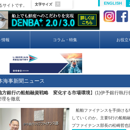
ENGLISH
大
文字サイズ
るサイトです。
ト情報
コラム・特集
お役立
日本海事新聞ニュース
地方銀行の船舶融資戦略 変化する市場環境
】(1)伊予銀行執
管理を徹底
船舶ファイナンスを手掛ける
していくのか。主要5行の船舶
プファイナンス部長の松崎哲也