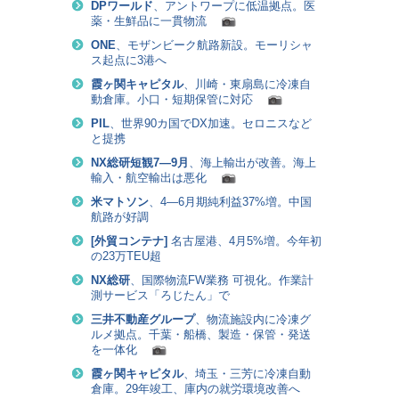
DPワールド
、アントワープに低温拠点。医
薬・生鮮品に一貫物流
ONE
、モザンビーク航路新設。モーリシャ
ス起点に3港へ
霞ヶ関キャピタル
、川崎・東扇島に冷凍自
動倉庫。小口・短期保管に対応
PIL
、世界90カ国でDX加速。セロニスなど
と提携
NX総研短観7―9月
、海上輸出が改善。海上
輸入・航空輸出は悪化
米マトソン
、4―6月期純利益37%増。中国
航路が好調
[
外貿コンテナ
]
名古屋港、4月5%増。今年初
の23万TEU超
NX総研
、国際物流FW業務 可視化。作業計
測サービス「ろじたん」で
三井不動産グループ
、物流施設内に冷凍グ
ルメ拠点。千葉・船橋、製造・保管・発送
を一体化
霞ヶ関キャピタル
、埼玉・三芳に冷凍自動
倉庫。29年竣工、庫内の就労環境改善へ