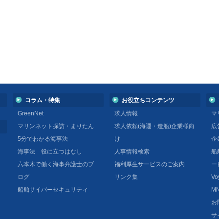
コラム・特集
お役立ちコンテンツ
GreenNet
求人情報
マ
マリンネット探訪・まりたん
求人依頼(海運・造船)企業様向
広
5分でわかる海事法
け
企
海事法 役に立つはなし
人事情報検索
船
六本木で働く海事弁護士のブ
福利厚生サービスのご案内
ー
ログ
リンク集
Vo
船舶サイバーセキュリティ
MN
お
サ