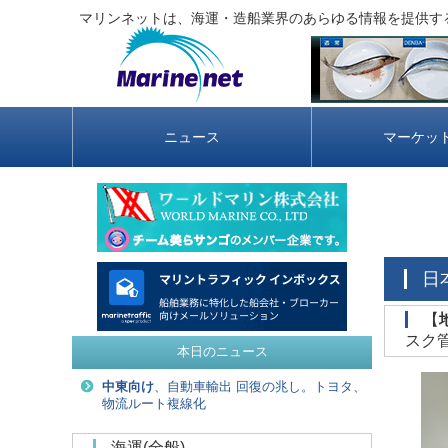
マリンネットは、海運・造船業界のあらゆる情報を提供す
ニュース
マーケッ
‌【
スク
本日のニュース
中東向け
、自動車輸出 回復の兆し。トヨタ、
物流ルート複線化
海運(全般)