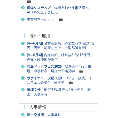
両備システムズ
、物流自動化技術活用へ。
APTを完全子会社化
中古船マーケット
造船・舶用
[
4―6月期
]
名村造船所、経常益77%増104億
円。円安・増産などで。大型BC6隻受注
[
4―6月期
]
内海造船、経常益3.2倍13億円。
円安・改修船が寄与
向島ドックフェス2026
、猛暑の中472人来
場、海事都市・尾道の工場見学
ヴァイナス
、次世代型CFDソフト販売。イ
スラエル企業と共同開発
黄埔文沖
、6400TEU型最大4隻を受注。韓
国・天敬から
人事情報
国土交通省
、人事異動