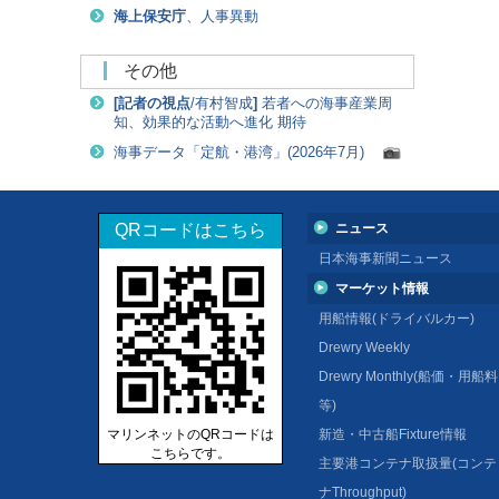
海上保安庁
、人事異動
その他
[
記者の視点
/有村智成
]
若者への海事産業周
知、効果的な活動へ進化 期待
海事データ「定航・港湾」(2026年7月)
QRコードはこちら
ニュース
日本海事新聞ニュース
マーケット情報
用船情報(ドライバルカー)
Drewry Weekly
Drewry Monthly(船価・用船料
等)
マリンネットのQRコードは
新造・中古船Fixture情報
こちらです。
主要港コンテナ取扱量(コンテ
ナThroughput)