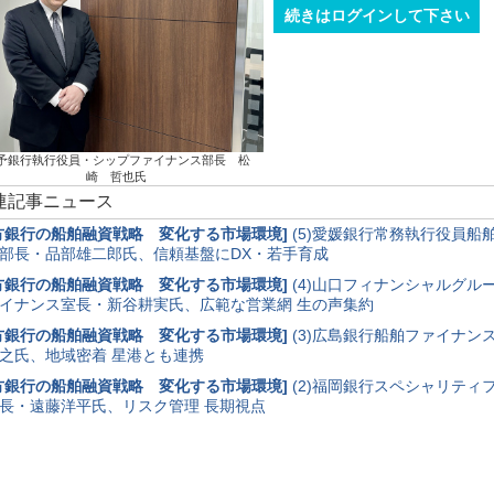
続きはログインして下さい
予銀行執行役員・シップファイナンス部長 松
崎 哲也氏
関連記事ニュース
方銀行の船舶融資戦略 変化する市場環境
]
(5)愛媛銀行常務執行役員船
部長・品部雄二郎氏、信頼基盤にDX・若手育成
方銀行の船舶融資戦略 変化する市場環境
]
(4)山口フィナンシャルグル
イナンス室長・新谷耕実氏、広範な営業網 生の声集約
方銀行の船舶融資戦略 変化する市場環境
]
(3)広島銀行船舶ファイナン
之氏、地域密着 星港とも連携
方銀行の船舶融資戦略 変化する市場環境
]
(2)福岡銀行スペシャリティ
長・遠藤洋平氏、リスク管理 長期視点