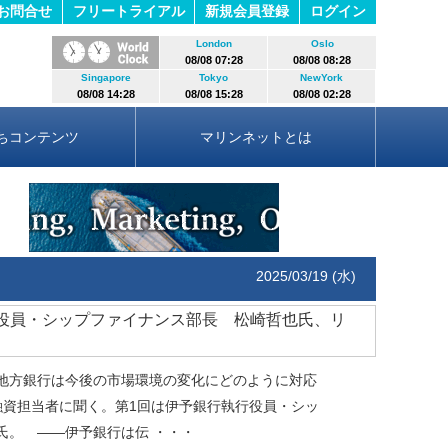
お問合せ
フリートライアル
新規会員登録
ログイン
London
Oslo
08/08 07:28
08/08 08:28
Singapore
Tokyo
NewYork
08/08 14:28
08/08 15:28
08/08 02:28
ちコンテンツ
マリンネットとは
2025/03/19 (水)
行役員・シップファイナンス部長 松崎哲也氏、リ
地方銀行は今後の市場環境の変化にどのように対応
融資担当者に聞く。第1回は伊予銀行執行役員・シッ
氏。 ――伊予銀行は伝
・・・