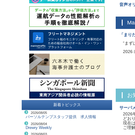
音声オ
M
「まりた
“まず
202
新着トピックス
サーバ
2026/08/05
202
パーソルテンプスタッフ提供 求人情報
どお
現在
2026/08/04
ご理
Drewry Weekly
2026/08/03