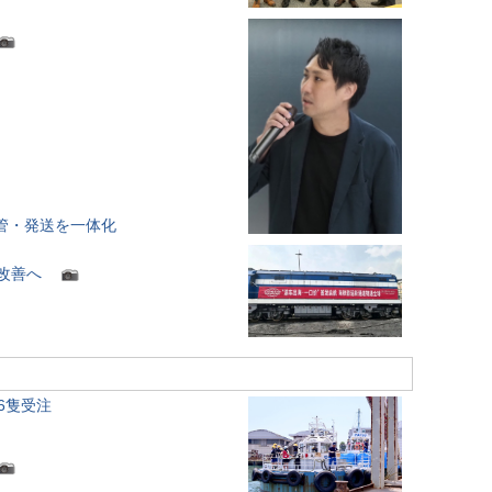
保管・発送を一体化
境改善へ
C6隻受注