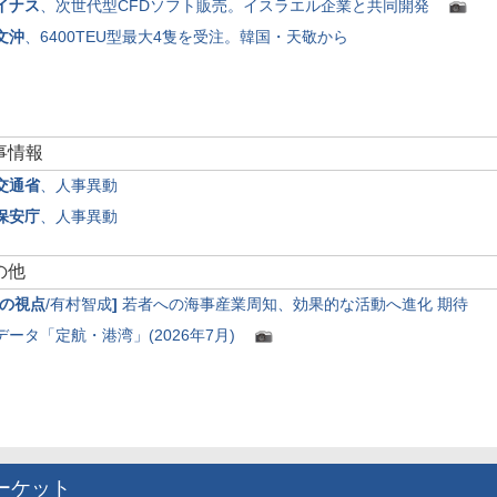
イナス
、次世代型CFDソフト販売。イスラエル企業と共同開発
文沖
、6400TEU型最大4隻を受注。韓国・天敬から
人事情報
交通省
、人事異動
保安庁
、人事異動
その他
の視点
/有村智成
]
若者への海事産業周知、効果的な活動へ進化 期待
データ「定航・港湾」(2026年7月)
マーケット