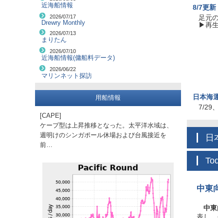
近海船情報
8/7更
足元
2026/07/17
Drewry Monthly
▶再
2026/07/13
まりたん
2026/07/10
近海船情報(傭船料データ)
2026/06/22
マリンネット探訪
日本海
用船情報
7/2
[CAPE]
ケープ型は上昇推移となった。太平洋水域は、
週明けのシンガポール休場および台風接近を
前…
To
中東
中東
表し、