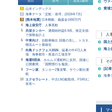
当日
前号
直近1週間
ヴァ
黄埔
1
山水インデックス
2
海事データ「定航・港湾」(2026年7月)
3
[
熊本地震
]
日本郵船、義援金1000万円
4
海上保安庁
、人事異動
5
共栄タンカー
、通期純利益8.9倍。推定全損
で保険金計上
6
中東向け
、自動車輸出 回復の兆し。トヨタ、
国土
物流ルート複線化
海上
7
向島ドックフェス2026
、猛暑の中472人来
場、海事都市・尾道の工場見学
8
海運8団体
、ホルムズ通航料に反対。国連に
公開書簡、「国際慣行を逸脱」
[
記者
9
フーシ派
、タンカー2隻攻撃。サウジ船社運
航
海事
10
エクセラレート
、中古LNG船取得。FSRUに
改造へ