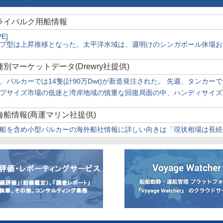
ドライバルク用船情報
PE]
プ型は上昇推移となった。太平洋水域は、週明けのシンガポール休場お
船種別マーケットデータ(Drewry社提供)
、バルカーでは14隻(計90万Dwt)が新造発注された。 先週、タンカーでは
プサイズ市場の低迷と湾岸地域の慎重な回復局面の中、ハンディサイズ市
近海船情報(商運マリン社提供)
船を含め小型バルカーの海外船社情報に詳しい向きは「現状相場は長続