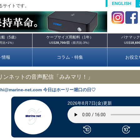
ENGLISH
るサイトです。
古船（5歳）
ケープサイズ用船料（1年）
パナマック
月比
+1%
）
US$
28,700/日
（前月比
-3%
）
US$
18,60
ト情報
コラム・特集
お役立
マリンネットの音声配信「みみマリ！」
uchi@marine-net.com 今日はホーリー堀口の日♡
2026年8月7日(金)更新