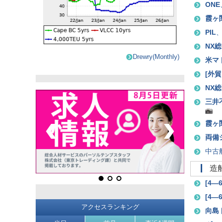
ONE
霞ヶ
PIL
NX
Drewry(Monthly)
米マ
[
外貿
NX
三井
霞ヶ
両備
中古
[
4―
[
4―
アクセスランキング
向島