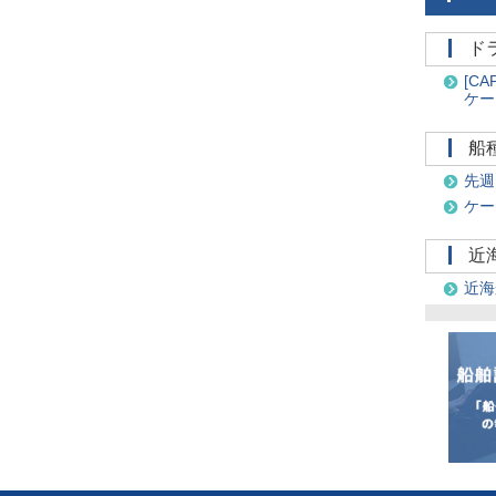
[CA
ケー
先週
ケー
近海