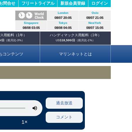
お問合せ
フリートライアル
新規会員登録
ログイン
London
Oslo
08/07 20:05
08/07 21:05
Singapore
Tokyo
NewYork
08/08 03:05
08/08 04:05
08/07 15:05
ス用船料（1年）
ハンディマックス用船料（1年）
0/日
（前月比
-3%
）
US$
18,500/日
（前月比
-1%
）
ちコンテンツ
マリンネットとは
過去放送
コメント
1×