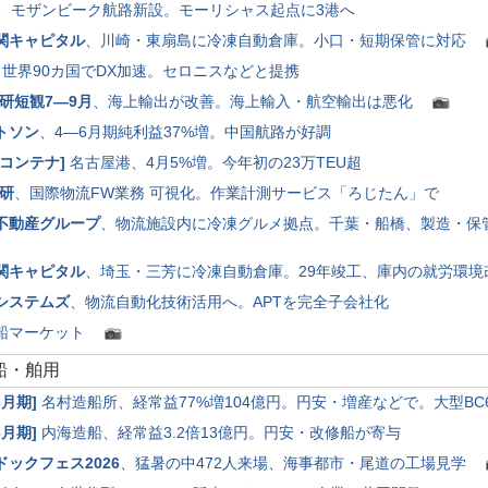
、モザンビーク航路新設。モーリシャス起点に3港へ
関キャピタル
、川崎・東扇島に冷凍自動倉庫。小口・短期保管に対応
、世界90カ国でDX加速。セロニスなどと提携
総研短観7―9月
、海上輸出が改善。海上輸入・航空輸出は悪化
トソン
、4―6月期純利益37%増。中国航路が好調
コンテナ
]
名古屋港、4月5%増。今年初の23万TEU超
総研
、国際物流FW業務 可視化。作業計測サービス「ろじたん」で
不動産グループ
、物流施設内に冷凍グルメ拠点。千葉・船橋、製造・
関キャピタル
、埼玉・三芳に冷凍自動倉庫。29年竣工、庫内の就労環
システムズ
、物流自動化技術活用へ。APTを完全子会社化
船マーケット
造船・舶用
6月期
]
名村造船所、経常益77%増104億円。円安・増産などで。大型B
6月期
]
内海造船、経常益3.2倍13億円。円安・改修船が寄与
ドックフェス2026
、猛暑の中472人来場、海事都市・尾道の工場見学