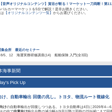
新【音声オリジナルコンテンツ】賀谷が斬る！マーケット一刀両断！第11
のバルカーマーケットを5分で解説！是非お聴きください。
生は
【オリジナルコンテンツ一覧】
からお選びください。
運集会所 最近のセミナー
9、8/5、12 海運実務研修講座(14) 船舶保険 入門(全3回)
日本海事新聞
day’s Pick Up
向け
、自動車輸出 回復の兆し。トヨタ、物流ルート複線化
向け
の自動車輸出が回復しつつある。トヨタ自動車は4日に2026年4―
その中で
中東向け
輸出台数の減少幅が9月以降は平時の25%減にまで回