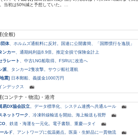
。当初は50%減と予想していた。…
海運(全般)
8団体
、ホルムズ通航料に反対。国連に公開書簡、「国際慣行を逸脱
タンカー
、通期純利益8.9倍。推定全損で保険金計上
セラレート
、中古LNG船取得。FSRUに改造へ
シ派
、タンカー2隻攻撃。サウジ船社運航
地震
]
日本郵船、義援金1000万円
インデックス
海運(コンテナ・物流)・港湾
貿易DX協会設立
。データ標準化、システム連携へ共通ルール
スネットワーク
、冷凍幹線輸送を開始。海上輸送も視野
CO
、鉄道・海運を一元化。電子書類、重慶―タイ
ワールド
、アントワープに低温拠点。医薬・生鮮品に一貫物流