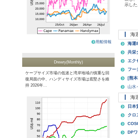
示した
用船情報
海運
共栄
エク
Drewry(Monthly)
フー
ケープサイズ市場の低迷と湾岸地域の慎重な回
[
熊本
復局面の中、ハンディサイズ市場は底堅さを維
持 2026年…
山水
日本
クロ
COS
DP